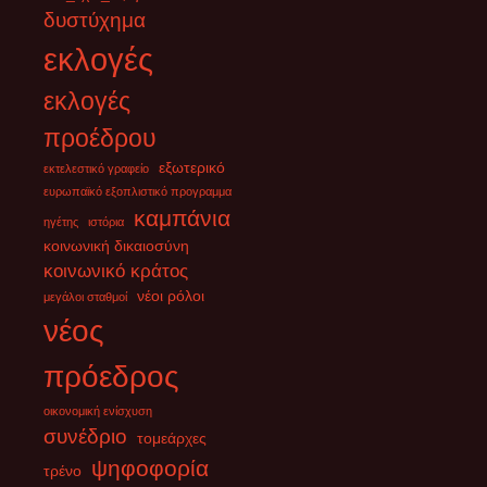
δυστύχημα
εκλογές
εκλογές
προέδρου
εξωτερικό
εκτελεστικό γραφείο
ευρωπαϊκό εξοπλιστικό προγραμμα
καμπάνια
ηγέτης
ιστόρια
κοινωνική δικαιοσύνη
κοινωνικό κράτος
νέοι ρόλοι
μεγάλοι σταθμοί
νέος
πρόεδρος
οικονομική ενίσχυση
συνέδριο
τομεάρχες
ψηφοφορία
τρένο