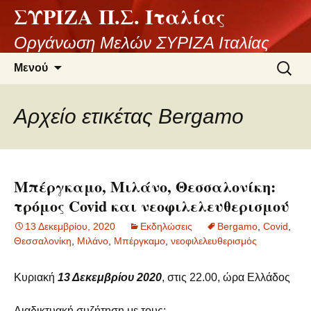
ΣΥΡΙΖΑ Π.Σ. Ιταλίας
Μετάβαση
σε
Οργάνωση Μελών ΣΥΡΙΖΑ Ιταλίας
περιεχόμενο
Αναζήτ
Μενού
για:
Αρχείο ετικέτας Bergamo
Μπέργκαμο, Μιλάνο, Θεσσαλονίκη:
τρόμος Covid και νεοφιλελευθερισμού
13 Δεκεμβρίου, 2020
Εκδηλώσεις
Bergamo
,
Covid
,
Θεσσαλονίκη
,
Μιλάνο
,
Μπέργκαμο
,
νεοφιλελευθερισμός
Κυριακή
13 Δεκεμβρίου 2020
, στις 22.00, ώρα Ελλάδος
Διαδικτυακή συζήτηση με τους: