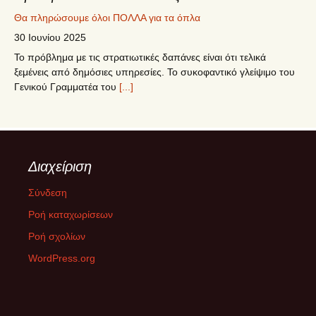
Θα πληρώσουμε όλοι ΠΟΛΛΑ για τα όπλα
30 Ιουνίου 2025
Το πρόβλημα με τις στρατιωτικές δαπάνες είναι ότι τελικά
ξεμένεις από δημόσιες υπηρεσίες. Το συκοφαντικό γλείψιμο του
Γενικού Γραμματέα του
[...]
5ο Συνέδριο ΣΥΡΙΖΑ – ΠΣ
12 Ιουνίου 2025
Το 5o Συνέδριο του ΣΥΡΙΖΑ-ΠΣ πραγματοποιήθηκε στις 12-15
Διαχείριση
Ιουνίου 2025 στο Δημοτικό Γυμναστήριο Περιστερίου. Η
ψηφοφορία για την εκλογή των 250
[...]
Σύνδεση
Ροή καταχωρίσεων
ΔΙΚΑΙΟΣΥΝΗ ΜΕΧΡΙ ΤΕΛΟΥΣ
Ροή σχολίων
26 Φεβρουαρίου 2025
WordPress.org
Την Παρασκευή 28/02/2025 στην επέτειο μνήμης της τραγωδίας
στα Τέμπη, οργανόνονται κινητοποιήσεις σε όλη την Ελλάδα και
το εξωτερικό με
[...]