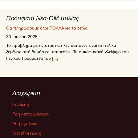
Πρόσφατα Νέα-ΟΜ Ιταλίας
Θα πληρώσουμε όλοι ΠΟΛΛΑ για τα όπλα
30 Ιουνίου 2025
Το πρόβλημα με τις στρατιωτικές δαπάνες είναι ότι τελικά
ξεμένεις από δημόσιες υπηρεσίες. Το συκοφαντικό γλείψιμο του
Γενικού Γραμματέα του
[...]
5ο Συνέδριο ΣΥΡΙΖΑ – ΠΣ
12 Ιουνίου 2025
Το 5o Συνέδριο του ΣΥΡΙΖΑ-ΠΣ πραγματοποιήθηκε στις 12-15
Διαχείριση
Ιουνίου 2025 στο Δημοτικό Γυμναστήριο Περιστερίου. Η
ψηφοφορία για την εκλογή των 250
[...]
Σύνδεση
Ροή καταχωρίσεων
ΔΙΚΑΙΟΣΥΝΗ ΜΕΧΡΙ ΤΕΛΟΥΣ
Ροή σχολίων
26 Φεβρουαρίου 2025
WordPress.org
Την Παρασκευή 28/02/2025 στην επέτειο μνήμης της τραγωδίας