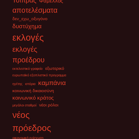
Τσίπρας
Φάμελλος
Υπό κράτηση η πρώην επικεφαλής της εξωτερικής πολιτικής και
αποτελέσματα
ανώτερος διπλωμάτης της ΕΕ, Φεντερίκα Μογκερίνι. Μετά από
σημερινές αναφορές ότι
[...]
δεν_εχω_οξυγόνο
δυστύχημα
εκλογές
εκλογές
προέδρου
εξωτερικό
εκτελεστικό γραφείο
ευρωπαϊκό εξοπλιστικό προγραμμα
καμπάνια
ηγέτης
ιστόρια
κοινωνική δικαιοσύνη
κοινωνικό κράτος
νέοι ρόλοι
μεγάλοι σταθμοί
νέος
πρόεδρος
οικονομική ενίσχυση