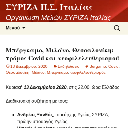
ΣΥΡΙΖΑ Π.Σ. Ιταλίας
Μετάβαση
σε
Οργάνωση Μελών ΣΥΡΙΖΑ Ιταλίας
περιεχόμενο
Αναζήτ
Μενού
για:
Μπέργκαμο, Μιλάνο, Θεσσαλονίκη:
τρόμος Covid και νεοφιλελευθερισμού
13 Δεκεμβρίου, 2020
Εκδηλώσεις
Bergamo
,
Covid
,
Θεσσαλονίκη
,
Μιλάνο
,
Μπέργκαμο
,
νεοφιλελευθερισμός
Κυριακή
13 Δεκεμβρίου 2020
, στις 22.00, ώρα Ελλάδος
Διαδικτυακή συζήτηση με τους:
Ανδρέας Ξανθός
, τομεάρχης Υγείας ΣΥΡΙΖΑ,
πρώην υπουργός Υγείας