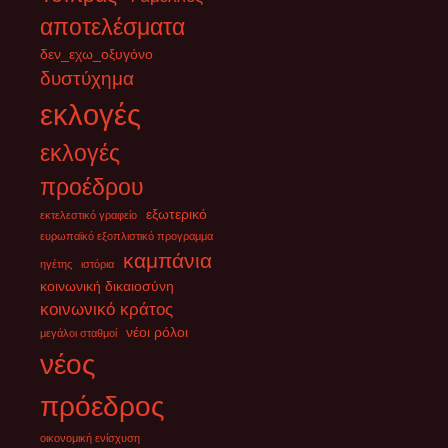
Υπό κράτηση η πρώην επικεφαλής της εξωτερικής πολιτικής και
αποτελέσματα
ανώτερος διπλωμάτης της ΕΕ, Φεντερίκα Μογκερίνι. Μετά από
σημερινές αναφορές ότι
[...]
δεν_εχω_οξυγόνο
δυστύχημα
εκλογές
εκλογές
προέδρου
εξωτερικό
εκτελεστικό γραφείο
ευρωπαϊκό εξοπλιστικό προγραμμα
καμπάνια
ηγέτης
ιστόρια
κοινωνική δικαιοσύνη
κοινωνικό κράτος
νέοι ρόλοι
μεγάλοι σταθμοί
νέος
πρόεδρος
οικονομική ενίσχυση