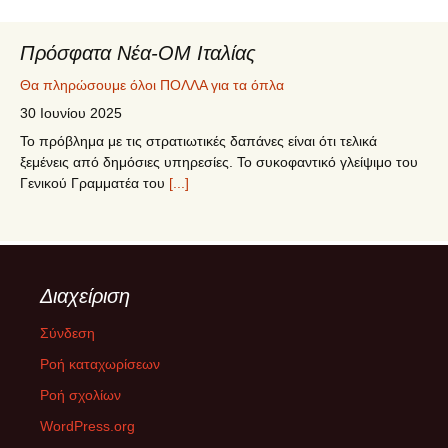
Πρόσφατα Νέα-ΟΜ Ιταλίας
Θα πληρώσουμε όλοι ΠΟΛΛΑ για τα όπλα
30 Ιουνίου 2025
Το πρόβλημα με τις στρατιωτικές δαπάνες είναι ότι τελικά
ξεμένεις από δημόσιες υπηρεσίες. Το συκοφαντικό γλείψιμο του
Γενικού Γραμματέα του
[...]
5ο Συνέδριο ΣΥΡΙΖΑ – ΠΣ
12 Ιουνίου 2025
Το 5o Συνέδριο του ΣΥΡΙΖΑ-ΠΣ πραγματοποιήθηκε στις 12-15
Διαχείριση
Ιουνίου 2025 στο Δημοτικό Γυμναστήριο Περιστερίου. Η
ψηφοφορία για την εκλογή των 250
[...]
Σύνδεση
Ροή καταχωρίσεων
ΔΙΚΑΙΟΣΥΝΗ ΜΕΧΡΙ ΤΕΛΟΥΣ
Ροή σχολίων
26 Φεβρουαρίου 2025
WordPress.org
Την Παρασκευή 28/02/2025 στην επέτειο μνήμης της τραγωδίας