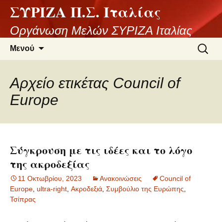
ΣΥΡΙΖΑ Π.Σ. Ιταλίας
Μετάβαση
σε
Οργάνωση Μελών ΣΥΡΙΖΑ Ιταλίας
περιεχόμενο
Αναζήτ
Μενού
για:
Αρχείο ετικέτας Council of
Europe
Σύγκρουση με τις ιδέες και το λόγο
της ακροδεξίας
11 Οκτωβρίου, 2023
Ανακοινώσεις
Council of
Europe
,
ultra-right
,
Ακροδεξιά
,
Συμβούλιο της Ευρώπης
,
Τσίπρας