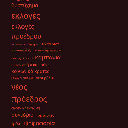
δυστύχημα
εκλογές
εκλογές
προέδρου
εξωτερικό
εκτελεστικό γραφείο
ευρωπαϊκό εξοπλιστικό προγραμμα
καμπάνια
ηγέτης
ιστόρια
κοινωνική δικαιοσύνη
κοινωνικό κράτος
νέοι ρόλοι
μεγάλοι σταθμοί
νέος
πρόεδρος
οικονομική ενίσχυση
συνέδριο
τομεάρχες
ψηφοφορία
τρένο