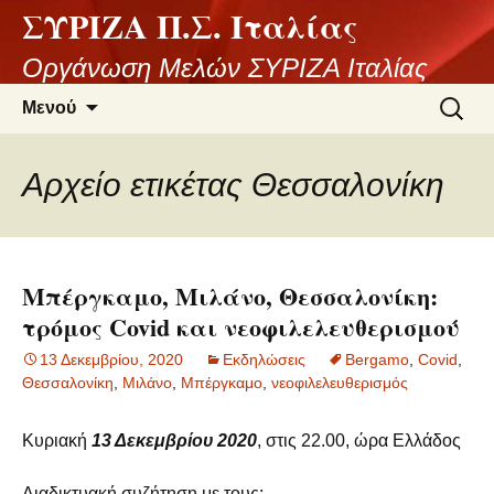
ΣΥΡΙΖΑ Π.Σ. Ιταλίας
Μετάβαση
σε
Οργάνωση Μελών ΣΥΡΙΖΑ Ιταλίας
περιεχόμενο
Αναζήτ
Μενού
για:
Αρχείο ετικέτας Θεσσαλονίκη
Μπέργκαμο, Μιλάνο, Θεσσαλονίκη:
τρόμος Covid και νεοφιλελευθερισμού
13 Δεκεμβρίου, 2020
Εκδηλώσεις
Bergamo
,
Covid
,
Θεσσαλονίκη
,
Μιλάνο
,
Μπέργκαμο
,
νεοφιλελευθερισμός
Κυριακή
13 Δεκεμβρίου 2020
, στις 22.00, ώρα Ελλάδος
Διαδικτυακή συζήτηση με τους: