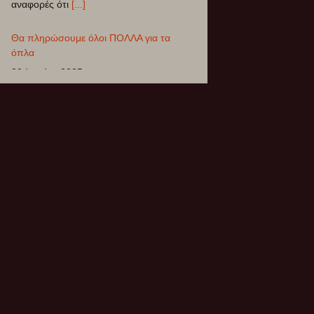
δαπάνες είναι ότι τελικά ξεμένεις από
δημόσιες υπηρεσίες. Το συκοφαντικό
γλείψιμο του Γενικού Γραμματέα του
[...]
5ο Συνέδριο ΣΥΡΙΖΑ – ΠΣ
12 Ιουνίου 2025
Το 5o Συνέδριο του ΣΥΡΙΖΑ-ΠΣ
πραγματοποιήθηκε στις 12-15 Ιουνίου
2025 στο Δημοτικό Γυμναστήριο
Περιστερίου. Η ψηφοφορία για την
εκλογή των 250
[...]
ΔΙΚΑΙΟΣΥΝΗ ΜΕΧΡΙ ΤΕΛΟΥΣ
26 Φεβρουαρίου 2025
Την Παρασκευή 28/02/2025 στην επέτειο
μνήμης της τραγωδίας στα Τέμπη,
οργανόνονται κινητοποιήσεις σε όλη την
Ελλάδα και το εξωτερικό με
[...]