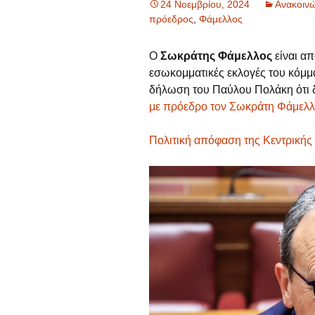
24 Νοεμβρίου, 2024
Ανακοινώ
πρόεδρος
,
Φάμελλος
Νέα
Πολιτική Απορρήτου
Ο
Σωκράτης Φάμελλος
είναι α
εσωκομματικές εκλογές του κόμ
δήλωση του Παύλου Πολάκη ότι δε
με πρόεδρο τον Σωκράτη Φάμελ
Πολιτική απόφαση της Κεντρικής