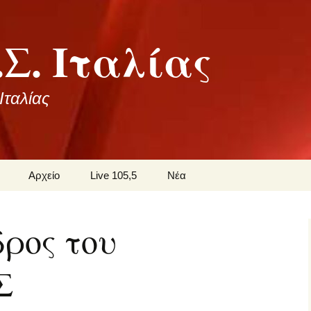
Σ. Ιταλίας
ταλίας
Αρχείο
Live 105,5
Νέα
οι
δρος του
ωνία
Σ