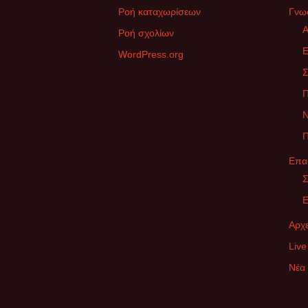
Ροή καταχωρίσεων
Γνω
Α
Ροή σχολίων
Ε
WordPress.org
Σ
Ν
Π
Επα
Σ
Ε
Αρχε
Live
Νέα