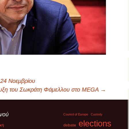
24 Νοεμβρίου
ευξη του Σωκράτη Φάμελλου στο MEGA
→
νού
Council of Europe
Custody
elections
κή
debate