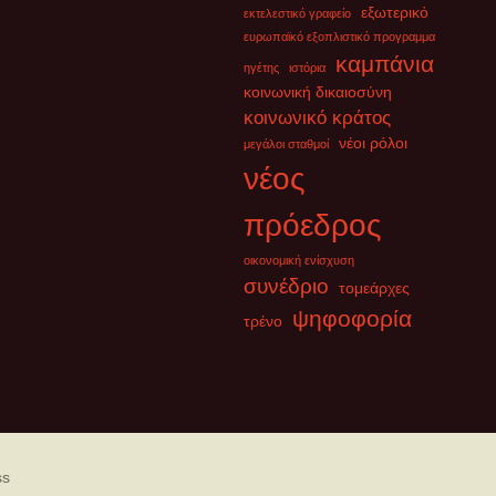
εξωτερικό
εκτελεστικό γραφείο
ευρωπαϊκό εξοπλιστικό προγραμμα
καμπάνια
ηγέτης
ιστόρια
κοινωνική δικαιοσύνη
κοινωνικό κράτος
νέοι ρόλοι
μεγάλοι σταθμοί
νέος
πρόεδρος
οικονομική ενίσχυση
συνέδριο
τομεάρχες
ψηφοφορία
τρένο
ss