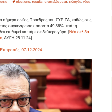
σεις
elections
,
results
,
αποτελέσματα
,
εκλογές
,
νέος
πό σήμερα ο νέος Πρόεδρος του ΣΥΡΙΖΑ, καθώς στις
ματος συγκέντρωσε ποσοστό 49,36% μετά τη
ν επιθυμεί να πάμε σε δεύτερο γύρο. [
Νέα σελίδα
λο
, ΑΥΓΗ 25.11.24]
 Επιτροπής, 07-12-2024