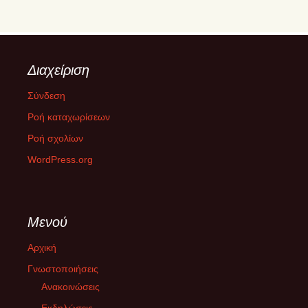
5ο Συνέδριο ΣΥΡΙΖΑ – ΠΣ
12 Ιουνίου 2025
Το 5o Συνέδριο του ΣΥΡΙΖΑ-ΠΣ πραγματοποιήθηκε στις 12-15
Διαχείριση
Ιουνίου 2025 στο Δημοτικό Γυμναστήριο Περιστερίου. Η
ψηφοφορία για την εκλογή των 250
[...]
Σύνδεση
Ροή καταχωρίσεων
ΔΙΚΑΙΟΣΥΝΗ ΜΕΧΡΙ ΤΕΛΟΥΣ
Ροή σχολίων
26 Φεβρουαρίου 2025
WordPress.org
Την Παρασκευή 28/02/2025 στην επέτειο μνήμης της τραγωδίας
στα Τέμπη, οργανόνονται κινητοποιήσεις σε όλη την Ελλάδα και
το εξωτερικό με
[...]
Μενού
Με την ακροδεξιά στη εξουσία της Ευρώπης χρειαζόμαστε
κοινωνική αντίσταση
Αρχική
10 Φεβρουαρίου 2025
Γνωστοποιήσεις
Με την κυβέρνηση της «Αριζόνα» στο Βέλγιο, τους
Ανακοινώσεις
συντηρητικούς να συμμαχούν με το AfD στη Γερμανία και την
Μελόνι να
Εκδηλώσεις
[...]