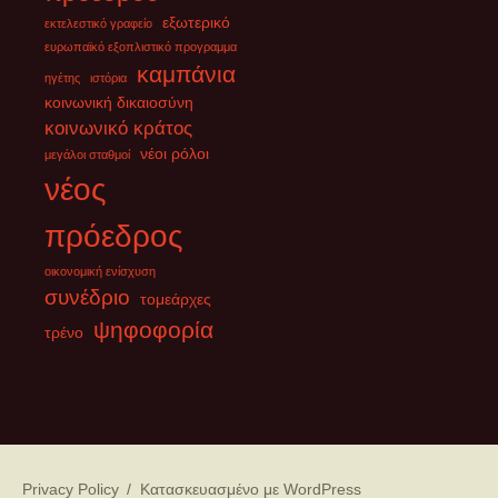
εξωτερικό
εκτελεστικό γραφείο
ευρωπαϊκό εξοπλιστικό προγραμμα
καμπάνια
ηγέτης
ιστόρια
κοινωνική δικαιοσύνη
κοινωνικό κράτος
νέοι ρόλοι
μεγάλοι σταθμοί
νέος
πρόεδρος
οικονομική ενίσχυση
συνέδριο
τομεάρχες
ψηφοφορία
τρένο
Privacy Policy
Κατασκευασμένο με WordPress