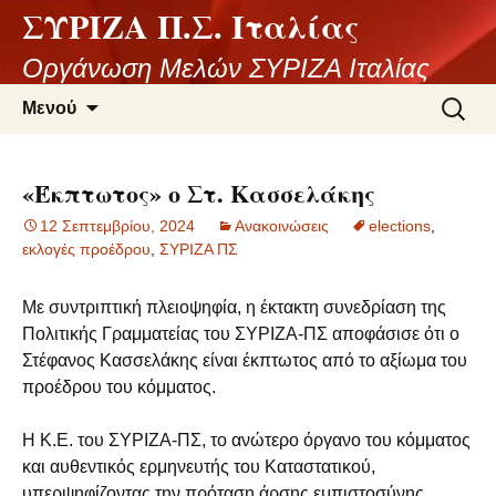
ΣΥΡΙΖΑ Π.Σ. Ιταλίας
Μετάβαση
σε
Οργάνωση Μελών ΣΥΡΙΖΑ Ιταλίας
περιεχόμενο
Αναζήτ
Μενού
για:
«Έκπτωτος» ο Στ. Κασσελάκης
12 Σεπτεμβρίου, 2024
Ανακοινώσεις
elections
,
εκλογές προέδρου
,
ΣΥΡΙΖΑ ΠΣ
Mε συντριπτική πλειοψηφία, η έκτακτη συνεδρίαση της
Πολιτικής Γραμματείας του ΣΥΡΙΖΑ-ΠΣ αποφάσισε ότι ο
Στέφανος Κασσελάκης είναι έκπτωτος από το αξίωμα του
προέδρου του κόμματος.
H K.E. του ΣΥΡΙΖΑ-ΠΣ, το ανώτερο όργανο του κόμματος
και αυθεντικός ερμηνευτής του Καταστατικού,
υπερψηφίζοντας την πρόταση άρσης εμπιστοσύνης,