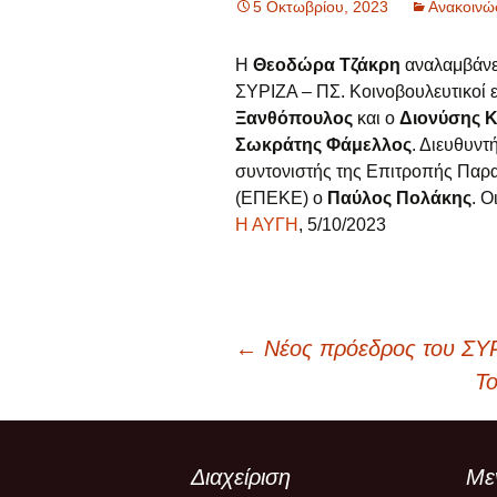
5 Οκτωβρίου, 2023
Ανακοινώ
Νέα
Η
Θεοδώρα Τζάκρη
αναλαμβάνει
Πολιτική Απορρήτου
ΣΥΡΙΖΑ – ΠΣ. Κοινοβουλευτικοί 
Ξανθόπουλος
και ο
Διονύσης 
Σωκράτης Φάμελλος
. Διευθυντ
συντονιστής της Επιτροπής Παρ
(ΕΠΕΚΕ) ο
Παύλος Πολάκης
. Ο
Η ΑΥΓΗ
, 5/10/2023
Πλοήγηση
←
Νέος πρόεδρος του ΣΥ
Το
άρθρων
Διαχείριση
Με