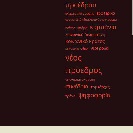
προέδρου
εξωτερικό
εκτελεστικό γραφείο
ευρωπαϊκό εξοπλιστικό προγραμμα
καμπάνια
ηγέτης
ιστόρια
κοινωνική δικαιοσύνη
κοινωνικό κράτος
νέοι ρόλοι
μεγάλοι σταθμοί
νέος
πρόεδρος
οικονομική ενίσχυση
συνέδριο
τομεάρχες
ψηφοφορία
τρένο