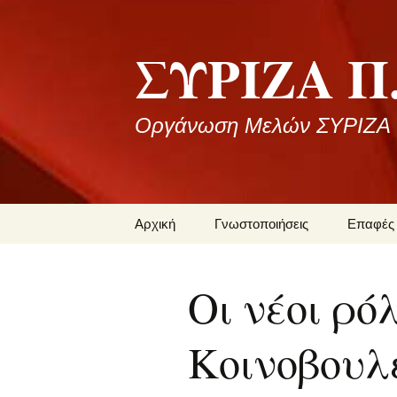
Μετάβαση
σε
ΣΥΡΙΖΑ Π.
περιεχόμενο
Οργάνωση Μελών ΣΥΡΙΖΑ Ι
Αρχική
Γνωστοποιήσεις
Επαφές
Ανακοινώσεις
Σύνδεσμ
Οι νέοι ρό
Εκδηλώσεις
Επικοιν
Κοινοβουλ
Συνέδρια
Πρόγραμμα