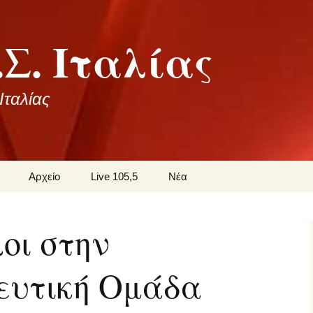
Σ. Ιταλίας
ταλίας
Αρχείο
Live 105,5
Νέα
οι
λοι στην
ωνία
ευτική Ομάδα