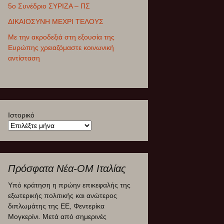
5ο Συνέδριο ΣΥΡΙΖΑ – ΠΣ
ΔΙΚΑΙΟΣΥΝΗ ΜΕΧΡΙ ΤΕΛΟΥΣ
Με την ακροδεξιά στη εξουσία της
Ευρώπης χρειαζόμαστε κοινωνική
αντίσταση
Ιστορικό
Πρόσφατα Νέα-ΟΜ Ιταλίας
Θα πληρώσουμε όλοι ΠΟΛΛΑ για τα
όπλα
30 Ιουνίου 2025
Το πρόβλημα με τις στρατιωτικές