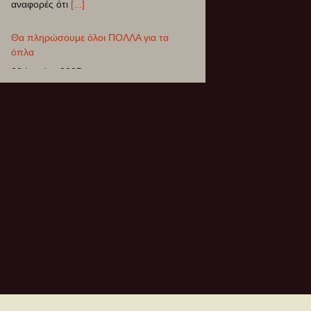
δαπάνες είναι ότι τελικά ξεμένεις από
δημόσιες υπηρεσίες. Το συκοφαντικό
γλείψιμο του Γενικού Γραμματέα του
[...]
5ο Συνέδριο ΣΥΡΙΖΑ – ΠΣ
12 Ιουνίου 2025
Το 5o Συνέδριο του ΣΥΡΙΖΑ-ΠΣ
πραγματοποιήθηκε στις 12-15 Ιουνίου
2025 στο Δημοτικό Γυμναστήριο
Περιστερίου. Η ψηφοφορία για την
εκλογή των 250
[...]
ΔΙΚΑΙΟΣΥΝΗ ΜΕΧΡΙ ΤΕΛΟΥΣ
26 Φεβρουαρίου 2025
Την Παρασκευή 28/02/2025 στην επέτειο
μνήμης της τραγωδίας στα Τέμπη,
οργανόνονται κινητοποιήσεις σε όλη την
Ελλάδα και το εξωτερικό με
[...]