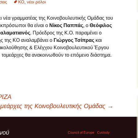
σεις
ΚΟ
,
νέοι ρόλοι
 νέα γραμματέας της Κοινοβουλευτικής Ομάδας του
εκπρόσωποι θα είναι ο
Νίκος Παππάς
, ο
Θεόφιλος
Καλαματιανός
. Πρόεδρος της Κ.Ο. παραμένει ο
ής της ΚΟ αναλαμβάνει ο
Γιώργος Τσίπρας
και
ακολούθησης & Ελέγχου Κοινοβουλευτικού Έργου
ι τομεάρχες θα ανακοινωθούν το επόμενο διάστημα.
ΡΙΖΑ
μεάρχες της Κοινοβουλευτικής Ομάδας
→
νού
Council of Europe
Custody