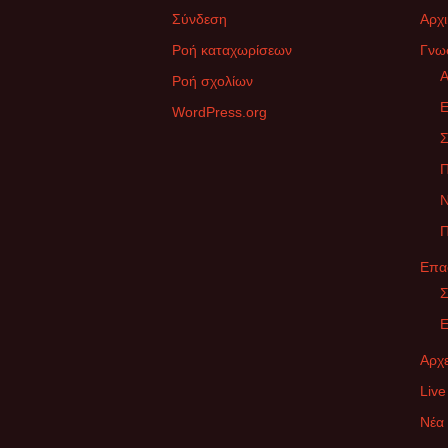
Σύνδεση
Αρχι
Ροή καταχωρίσεων
Γνω
Α
Ροή σχολίων
Ε
WordPress.org
Σ
Ν
Π
Επα
Σ
Ε
Αρχε
Live
Νέα