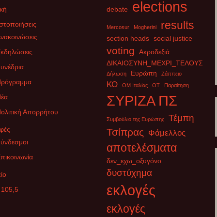
elections
κή
debate
results
στοποιήσεις
Mercosur
Mogherini
νακοινώσεις
section heads
social justice
voting
κδηλώσεις
Ακροδεξιά
ΔΙΚΑΙΟΣΥΝΗ_ΜΕΧΡΙ_ΤΕΛΟΥΣ
υνέδρια
Ευρώπη
Δήλωση
Ζάππειο
Πρόγραμμα
ΚΟ
ΟΜ Ιταλίας
ΟΤ
Παραίτηση
έα
ΣΥΡΙΖΑ ΠΣ
ολιτική Απορρήτου
Τέμπη
Συμβούλιο της Ευρώπης
φές
Τσίπρας
Φάμελλος
ύνδεσμοι
αποτελέσματα
πικοινωνία
δεν_εχω_οξυγόνο
δυστύχημα
ίο
εκλογές
 105,5
εκλογές