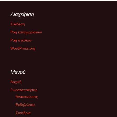
12 Ιουνίου 2025
Το 5o Συνέδριο του ΣΥΡΙΖΑ-ΠΣ πραγματοποιήθηκε στις 12-15
Διαχείριση
Ιουνίου 2025 στο Δημοτικό Γυμναστήριο Περιστερίου. Η
ψηφοφορία για την εκλογή των 250
[...]
Σύνδεση
Ροή καταχωρίσεων
ΔΙΚΑΙΟΣΥΝΗ ΜΕΧΡΙ ΤΕΛΟΥΣ
Ροή σχολίων
26 Φεβρουαρίου 2025
WordPress.org
Την Παρασκευή 28/02/2025 στην επέτειο μνήμης της τραγωδίας
στα Τέμπη, οργανόνονται κινητοποιήσεις σε όλη την Ελλάδα και
το εξωτερικό με
[...]
Μενού
Με την ακροδεξιά στη εξουσία της Ευρώπης χρειαζόμαστε
κοινωνική αντίσταση
Αρχική
10 Φεβρουαρίου 2025
Γνωστοποιήσεις
Με την κυβέρνηση της «Αριζόνα» στο Βέλγιο, τους
Ανακοινώσεις
συντηρητικούς να συμμαχούν με το AfD στη Γερμανία και την
Μελόνι να
Εκδηλώσεις
[...]
Συνέδρια