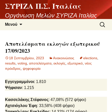
ΣΥΡΙΖΑ Π.Σ. Ιταλίας
Μετάβαση
σε
Οργάνωση Μελών ΣΥΡΙΖΑ Ιταλίας
περιεχόμενο
Αναζήτ
Μενού
για:
Αποτελέσματα εκλογών εξωτερικού
17/09/2023
18 Σεπτεμβρίου, 2023
Ανακοινώσεις
elections
,
results
,
voting
,
αποτελέσματα
,
εκλογές
,
εξωτερικό
,
νέος
πρόεδρος
,
ψηφοφορία
Εγγεγραμμένοι
: 1.810
Ψήφισαν
: 1.215
Κασσελάκης Στέφανος
: 47,08% (572 ψήφοι)
Αχτσιόγλου Έφη
: 33,58% (408 ψήφοι)
Τσακαλώτος Ευκλείδης
: 14,32% (174 ψήφοι)