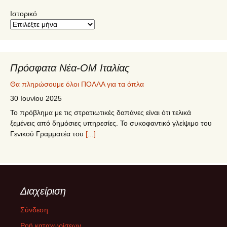
Ιστορικό
Πρόσφατα Νέα-ΟΜ Ιταλίας
Θα πληρώσουμε όλοι ΠΟΛΛΑ για τα όπλα
30 Ιουνίου 2025
Το πρόβλημα με τις στρατιωτικές δαπάνες είναι ότι τελικά
ξεμένεις από δημόσιες υπηρεσίες. Το συκοφαντικό γλείψιμο του
Γενικού Γραμματέα του
[...]
5ο Συνέδριο ΣΥΡΙΖΑ – ΠΣ
12 Ιουνίου 2025
Το 5o Συνέδριο του ΣΥΡΙΖΑ-ΠΣ πραγματοποιήθηκε στις 12-15
Διαχείριση
Ιουνίου 2025 στο Δημοτικό Γυμναστήριο Περιστερίου. Η
ψηφοφορία για την εκλογή των 250
[...]
Σύνδεση
Ροή καταχωρίσεων