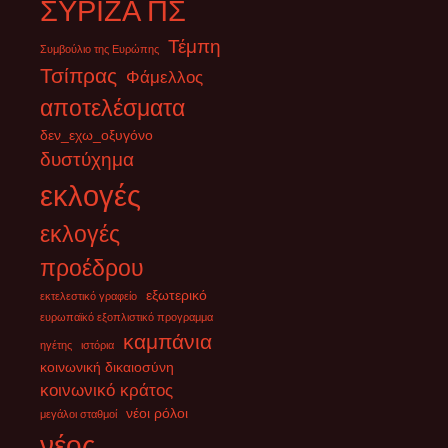
ΣΥΡΙΖΑ ΠΣ
Υπό κράτηση η Φεντερίκα Μογκερίνι
Τέμπη
Συμβούλιο της Ευρώπης
3 Δεκεμβρίου 2025
Τσίπρας
Φάμελλος
Υπό κράτηση η πρώην επικεφαλής της εξωτερικής πολιτικής και
αποτελέσματα
ανώτερος διπλωμάτης της ΕΕ, Φεντερίκα Μογκερίνι. Μετά από
σημερινές αναφορές ότι
[...]
δεν_εχω_οξυγόνο
δυστύχημα
εκλογές
εκλογές
προέδρου
εξωτερικό
εκτελεστικό γραφείο
ευρωπαϊκό εξοπλιστικό προγραμμα
καμπάνια
ηγέτης
ιστόρια
κοινωνική δικαιοσύνη
κοινωνικό κράτος
νέοι ρόλοι
μεγάλοι σταθμοί
νέος