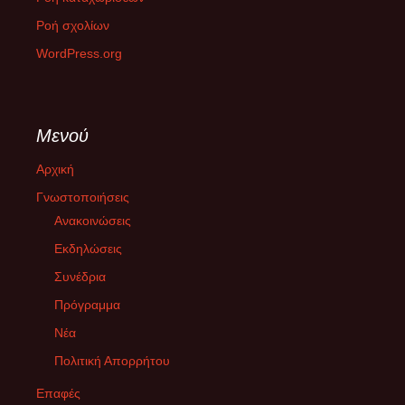
ΔΙΚΑΙΟΣΥΝΗ ΜΕΧΡΙ ΤΕΛΟΥΣ
Ροή σχολίων
26 Φεβρουαρίου 2025
WordPress.org
Την Παρασκευή 28/02/2025 στην επέτειο μνήμης της τραγωδίας
στα Τέμπη, οργανόνονται κινητοποιήσεις σε όλη την Ελλάδα και
το εξωτερικό με
[...]
Μενού
Με την ακροδεξιά στη εξουσία της Ευρώπης χρειαζόμαστε
κοινωνική αντίσταση
Αρχική
10 Φεβρουαρίου 2025
Γνωστοποιήσεις
Με την κυβέρνηση της «Αριζόνα» στο Βέλγιο, τους
Ανακοινώσεις
συντηρητικούς να συμμαχούν με το AfD στη Γερμανία και την
Μελόνι να
Εκδηλώσεις
[...]
Συνέδρια
Δεν έχω οξυγόνο
Πρόγραμμα
26 Ιανουαρίου 2025
Νέα
Μεγάλες συγκεντρώσεις στις κεντρικές πλατείες των πόλεων
Πολιτική Απορρήτου
όλης της Ελλάδας και του εξωτερικού πραγματοποιήθηκαν την
Κυριακή 26 Ιανουαρίου 2025 για
[...]
Επαφές