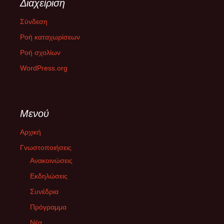
Διαχείριση
Ιουνίου 2025 στο Δημοτικό Γυμναστήριο Περιστερίου. Η
ψηφοφορία για την εκλογή των 250
[...]
Σύνδεση
Ροή καταχωρίσεων
ΔΙΚΑΙΟΣΥΝΗ ΜΕΧΡΙ ΤΕΛΟΥΣ
Ροή σχολίων
26 Φεβρουαρίου 2025
WordPress.org
Την Παρασκευή 28/02/2025 στην επέτειο μνήμης της τραγωδίας
στα Τέμπη, οργανόνονται κινητοποιήσεις σε όλη την Ελλάδα και
το εξωτερικό με
[...]
Μενού
Με την ακροδεξιά στη εξουσία της Ευρώπης χρειαζόμαστε
κοινωνική αντίσταση
Αρχική
10 Φεβρουαρίου 2025
Γνωστοποιήσεις
Με την κυβέρνηση της «Αριζόνα» στο Βέλγιο, τους
Ανακοινώσεις
συντηρητικούς να συμμαχούν με το AfD στη Γερμανία και την
Μελόνι να
Εκδηλώσεις
[...]
Συνέδρια
Δεν έχω οξυγόνο
Πρόγραμμα
26 Ιανουαρίου 2025
Νέα