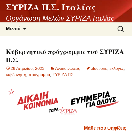
ΣΥΡΙΖΑ Π.Σ. Ιταλίας
Μετάβαση
σε
Οργάνωση Μελών ΣΥΡΙΖΑ Ιταλίας
περιεχόμενο
Αναζήτ
Μενού
για:
Κυβερνητικό πρόγραμμα του ΣΥΡΙΖΑ
Π.Σ.
28 Απριλίου, 2023
Ανακοινώσεις
elections
,
εκλογές
,
κυβέρνηση
,
πρόγραμμα
,
ΣΥΡΙΖΑ ΠΣ
Μάθε που ψηφίζεις