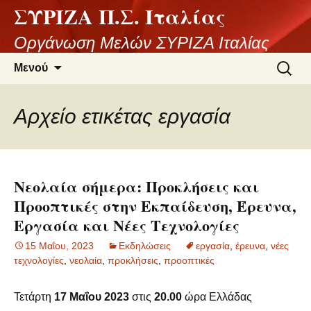
ΣΥΡΙΖΑ Π.Σ. Ιταλίας
Μετάβαση
σε
Οργάνωση Μελών ΣΥΡΙΖΑ Ιταλίας
περιεχόμενο
Αναζήτ
Μενού
για:
Αρχείο ετικέτας εργασία
Νεολαία σήμερα: Προκλήσεις και
Προοπτικές στην Εκπαίδευση, Έρευνα,
Εργασία και Νέες Τεχνολογίες
15 Μαΐου, 2023
Εκδηλώσεις
εργασία
,
έρευνα
,
νέες
τεχνολογίες
,
νεολαία
,
προκλήσεις
,
προοπτικές
Τετάρτη
17 Μαΐου 2023
στις
20.00
ώρα Ελλάδας