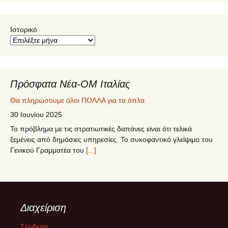
Ιστορικό
Πρόσφατα Νέα-ΟΜ Ιταλίας
Θα πληρώσουμε όλοι ΠΟΛΛΑ για τα όπλα
30 Ιουνίου 2025
Το πρόβλημα με τις στρατιωτικές δαπάνες είναι ότι τελικά
ξεμένεις από δημόσιες υπηρεσίες. Το συκοφαντικό γλείψιμο του
Γενικού Γραμματέα του
[...]
5ο Συνέδριο ΣΥΡΙΖΑ – ΠΣ
12 Ιουνίου 2025
Το 5o Συνέδριο του ΣΥΡΙΖΑ-ΠΣ πραγματοποιήθηκε στις 12-15
Διαχείριση
Ιουνίου 2025 στο Δημοτικό Γυμναστήριο Περιστερίου. Η
ψηφοφορία για την εκλογή των 250
[...]
Σύνδεση