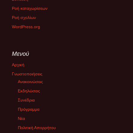
Ροή καταχωρίσεων
ΔΙΚΑΙΟΣΥΝΗ ΜΕΧΡΙ ΤΕΛΟΥΣ
Ροή σχολίων
26 Φεβρουαρίου 2025
WordPress.org
Την Παρασκευή 28/02/2025 στην επέτειο μνήμης της τραγωδίας
στα Τέμπη, οργανόνονται κινητοποιήσεις σε όλη την Ελλάδα και
το εξωτερικό με
[...]
Μενού
Με την ακροδεξιά στη εξουσία της Ευρώπης χρειαζόμαστε
κοινωνική αντίσταση
Αρχική
10 Φεβρουαρίου 2025
Γνωστοποιήσεις
Με την κυβέρνηση της «Αριζόνα» στο Βέλγιο, τους
Ανακοινώσεις
συντηρητικούς να συμμαχούν με το AfD στη Γερμανία και την
Μελόνι να
Εκδηλώσεις
[...]
Συνέδρια
Δεν έχω οξυγόνο
Πρόγραμμα
26 Ιανουαρίου 2025
Νέα
Μεγάλες συγκεντρώσεις στις κεντρικές πλατείες των πόλεων
Πολιτική Απορρήτου
όλης της Ελλάδας και του εξωτερικού πραγματοποιήθηκαν την