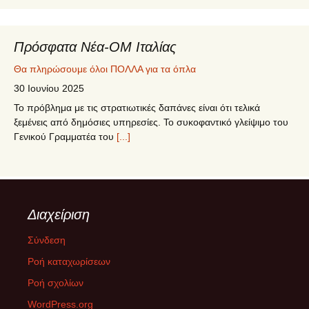
Πρόσφατα Νέα-ΟΜ Ιταλίας
Θα πληρώσουμε όλοι ΠΟΛΛΑ για τα όπλα
30 Ιουνίου 2025
Το πρόβλημα με τις στρατιωτικές δαπάνες είναι ότι τελικά
ξεμένεις από δημόσιες υπηρεσίες. Το συκοφαντικό γλείψιμο του
Γενικού Γραμματέα του
[...]
5ο Συνέδριο ΣΥΡΙΖΑ – ΠΣ
12 Ιουνίου 2025
Το 5o Συνέδριο του ΣΥΡΙΖΑ-ΠΣ πραγματοποιήθηκε στις 12-15
Διαχείριση
Ιουνίου 2025 στο Δημοτικό Γυμναστήριο Περιστερίου. Η
ψηφοφορία για την εκλογή των 250
[...]
Σύνδεση
Ροή καταχωρίσεων
ΔΙΚΑΙΟΣΥΝΗ ΜΕΧΡΙ ΤΕΛΟΥΣ
Ροή σχολίων
26 Φεβρουαρίου 2025
WordPress.org
Την Παρασκευή 28/02/2025 στην επέτειο μνήμης της τραγωδίας