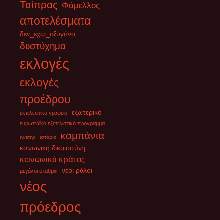
Τσίπρας
Φάμελλος
Υπό κράτηση η πρώην επικεφαλής της εξωτερικής πολιτικής και
αποτελέσματα
ανώτερος διπλωμάτης της ΕΕ, Φεντερίκα Μογκερίνι. Μετά από
σημερινές αναφορές ότι
[...]
δεν_εχω_οξυγόνο
δυστύχημα
εκλογές
εκλογές
προέδρου
εξωτερικό
εκτελεστικό γραφείο
ευρωπαϊκό εξοπλιστικό προγραμμα
καμπάνια
ηγέτης
ιστόρια
κοινωνική δικαιοσύνη
κοινωνικό κράτος
νέοι ρόλοι
μεγάλοι σταθμοί
νέος
πρόεδρος