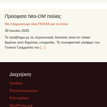
Πρόσφατα Νέα-ΟΜ Ιταλίας
Θα πληρώσουμε όλοι ΠΟΛΛΑ για τα όπλα
30 Ιουνίου 2025
Το πρόβλημα με τις στρατιωτικές δαπάνες είναι ότι τελικά
ξεμένεις από δημόσιες υπηρεσίες. Το συκοφαντικό γλείψιμο του
Γενικού Γραμματέα του
[...]
5ο Συνέδριο ΣΥΡΙΖΑ – ΠΣ
12 Ιουνίου 2025
Το 5o Συνέδριο του ΣΥΡΙΖΑ-ΠΣ πραγματοποιήθηκε στις 12-15
Διαχείριση
Ιουνίου 2025 στο Δημοτικό Γυμναστήριο Περιστερίου. Η
ψηφοφορία για την εκλογή των 250
[...]
Σύνδεση
Ροή καταχωρίσεων
ΔΙΚΑΙΟΣΥΝΗ ΜΕΧΡΙ ΤΕΛΟΥΣ
Ροή σχολίων
26 Φεβρουαρίου 2025
WordPress.org
Την Παρασκευή 28/02/2025 στην επέτειο μνήμης της τραγωδίας