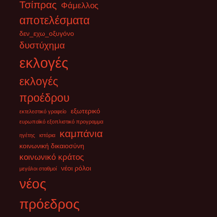
Τσίπρας
Φάμελλος
Υπό κράτηση η πρώην επικεφαλής της εξωτερικής πολιτικής και
αποτελέσματα
ανώτερος διπλωμάτης της ΕΕ, Φεντερίκα Μογκερίνι. Μετά από
σημερινές αναφορές ότι
[...]
δεν_εχω_οξυγόνο
δυστύχημα
εκλογές
εκλογές
προέδρου
εξωτερικό
εκτελεστικό γραφείο
ευρωπαϊκό εξοπλιστικό προγραμμα
καμπάνια
ηγέτης
ιστόρια
κοινωνική δικαιοσύνη
κοινωνικό κράτος
νέοι ρόλοι
μεγάλοι σταθμοί
νέος
πρόεδρος