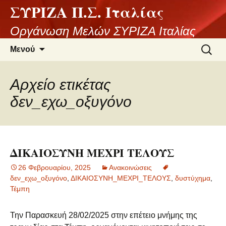
ΣΥΡΙΖΑ Π.Σ. Ιταλίας
Μετάβαση
σε
Οργάνωση Μελών ΣΥΡΙΖΑ Ιταλίας
περιεχόμενο
Αναζήτ
Μενού
για:
Αρχείο ετικέτας
δεν_εχω_οξυγόνο
ΔΙΚΑΙΟΣΥΝΗ ΜΕΧΡΙ ΤΕΛΟΥΣ
26 Φεβρουαρίου, 2025
Ανακοινώσεις
δεν_εχω_οξυγόνο
,
ΔΙΚΑΙΟΣΥΝΗ_ΜΕΧΡΙ_ΤΕΛΟΥΣ
,
δυστύχημα
,
Τέμπη
Την Παρασκευή 28/02/2025 στην επέτειο μνήμης της