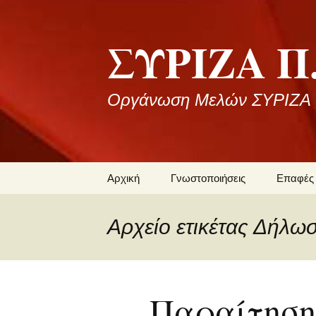
Μετάβαση
σε
ΣΥΡΙΖΑ Π.
περιεχόμενο
Οργάνωση Μελών ΣΥΡΙΖΑ Ι
Αρχική
Γνωστοποιήσεις
Επαφές
Ανακοινώσεις
Σύνδεσμ
Αρχείο ετικέτας Δήλω
Εκδηλώσεις
Επικοιν
Συνέδρια
Παραίτηση
Πρόγραμμα