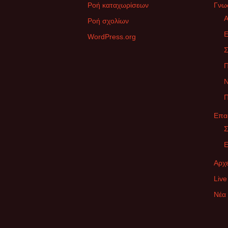
Ροή καταχωρίσεων
Γνω
Α
Ροή σχολίων
Ε
WordPress.org
Σ
Ν
Π
Επα
Σ
Ε
Αρχε
Live
Νέα