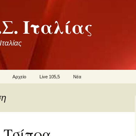
Σ. Ιταλίας
ταλίας
Αρχείο
Live 105,5
Νέα
οι
ση
ωνία
 Τσίπρα