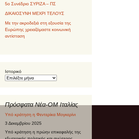
5ο Συνέδριο ΣΥΡΙΖΑ – ΠΣ
ΔΙΚΑΙΟΣΥΝΗ ΜΕΧΡΙ ΤΕΛΟΥΣ
Με την ακροδεξιά στη εξουσία της
Ευρώπης χρειαζόμαστε κοινωνική
αντίσταση
Υπό κράτηση η Φεντερίκα Μογκερίνι
Ιστορικό
3 Δεκεμβρίου 2025
Υπό κράτηση η πρώην επικεφαλής της
εξωτερικής πολιτικής και ανώτερος
διπλωμάτης της ΕΕ, Φεντερίκα
Μογκερίνι. Μετά από σημερινές
Πρόσφατα Νέα-ΟΜ Ιταλίας
αναφορές ότι
[...]
Θα πληρώσουμε όλοι ΠΟΛΛΑ για τα
όπλα
30 Ιουνίου 2025