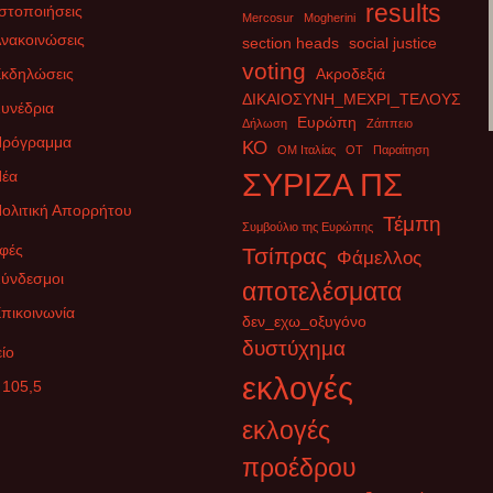
results
στοποιήσεις
Mercosur
Mogherini
νακοινώσεις
section heads
social justice
voting
κδηλώσεις
Ακροδεξιά
ΔΙΚΑΙΟΣΥΝΗ_ΜΕΧΡΙ_ΤΕΛΟΥΣ
υνέδρια
Ευρώπη
Δήλωση
Ζάππειο
Πρόγραμμα
ΚΟ
ΟΜ Ιταλίας
ΟΤ
Παραίτηση
έα
ΣΥΡΙΖΑ ΠΣ
ολιτική Απορρήτου
Τέμπη
Συμβούλιο της Ευρώπης
φές
Τσίπρας
Φάμελλος
ύνδεσμοι
αποτελέσματα
πικοινωνία
δεν_εχω_οξυγόνο
δυστύχημα
ίο
εκλογές
 105,5
εκλογές
προέδρου