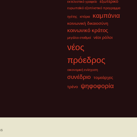
εξωτερικό
εκτελεστικό γραφείο
ευρωπαϊκό εξοπλιστικό προγραμμα
καμπάνια
ηγέτης
ιστόρια
κοινωνική δικαιοσύνη
κοινωνικό κράτος
νέοι ρόλοι
μεγάλοι σταθμοί
νέος
πρόεδρος
οικονομική ενίσχυση
συνέδριο
τομεάρχες
ψηφοφορία
τρένο
ss