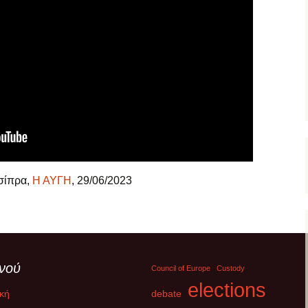
σίπρα,
Η ΑΥΓΗ
, 29/06/2023
νού
Council of Europe
Custody
elections
κή
debate