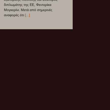
Το πρόβλημα με τις στρατιωτικές
δαπάνες είναι ότι τελικά ξεμένεις από
δημόσιες υπηρεσίες. Το συκοφαντικό
γλείψιμο του Γενικού Γραμματέα του
[...]
5ο Συνέδριο ΣΥΡΙΖΑ – ΠΣ
12 Ιουνίου 2025
Το 5o Συνέδριο του ΣΥΡΙΖΑ-ΠΣ
πραγματοποιήθηκε στις 12-15 Ιουνίου
2025 στο Δημοτικό Γυμναστήριο
Περιστερίου. Η ψηφοφορία για την
εκλογή των 250
[...]
ΔΙΚΑΙΟΣΥΝΗ ΜΕΧΡΙ ΤΕΛΟΥΣ
26 Φεβρουαρίου 2025
Την Παρασκευή 28/02/2025 στην επέτειο
μνήμης της τραγωδίας στα Τέμπη,
οργανόνονται κινητοποιήσεις σε όλη την
Ελλάδα και το εξωτερικό με
[...]