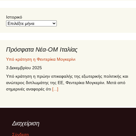
Ιστορικό
Πρόσφατα Νέα-ΟΜ Ιταλίας
Υπό κράτηση η Φεντερίκα Μογκερίνι
3 Δεκεμβρίου 2025
Υπό κράτηση η πρώην επικεφαλής της εξωτερικής πολιτικής και
ανώτερος διπλωμάτης της ΕΕ, Φεντερίκα Μογκερίνι. Μετά από
σημερινές αναφορές ότι
[...]
Θα πληρώσουμε όλοι ΠΟΛΛΑ για τα όπλα
30 Ιουνίου 2025
Το πρόβλημα με τις στρατιωτικές δαπάνες είναι ότι τελικά
Διαχείριση
ξεμένεις από δημόσιες υπηρεσίες. Το συκοφαντικό γλείψιμο του
Γενικού Γραμματέα του
[...]
Σύνδεση