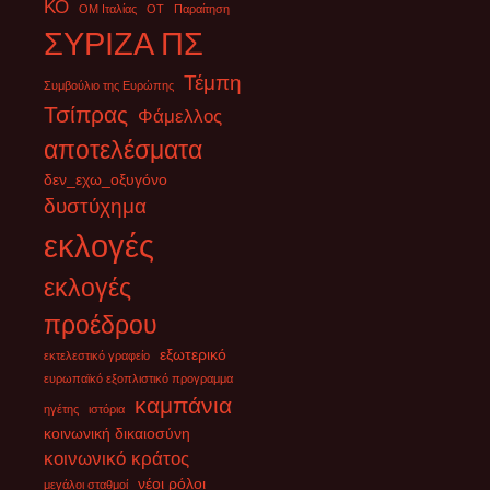
ΚΟ
ΟΜ Ιταλίας
ΟΤ
Παραίτηση
Διονύσης, Καραμέρος
[...]
ΣΥΡΙΖΑ ΠΣ
Συμφωνία μεταξύ της ΕΕ και των χωρών της Mercosur
Τέμπη
Συμβούλιο της Ευρώπης
14 Δεκεμβρίου 2024
Τσίπρας
Φάμελλος
Η σημερινή ανακοίνωση της συμφωνίας μεταξύ της ΕΕ και των
αποτελέσματα
χωρών της Mercosur (Αργεντινή, Ουρουγουάη, Βραζιλία,
Παραγουάη) για μια συμφωνία
[...]
δεν_εχω_οξυγόνο
δυστύχημα
εκλογές
εκλογές
προέδρου
εξωτερικό
εκτελεστικό γραφείο
ευρωπαϊκό εξοπλιστικό προγραμμα
καμπάνια
ηγέτης
ιστόρια
κοινωνική δικαιοσύνη
κοινωνικό κράτος
νέοι ρόλοι
μεγάλοι σταθμοί