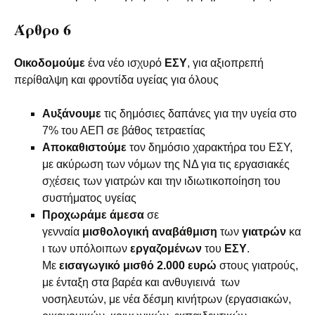
Άρθρο 6
Οικοδομούμε
ένα νέο ισχυρό
ΕΣΥ
, για αξιοπρεπή
περίθαλψη και φροντίδα υγείας για όλους
Αυξάνουμε
τις δημόσιες δαπάνες για την υγεία στο
7% του ΑΕΠ σε βάθος τετραετίας
Αποκαθιστούμε
τον δημόσιο χαρακτήρα του ΕΣΥ,
με ακύρωση των νόμων της ΝΔ για τις εργασιακές
σχέσεις των γιατρών και την ιδιωτικοποίηση του
συστήματος υγείας
Προχωράμε
άμεσα
σε
γενναία
μισθολογική
αναβάθμιση
των
γιατρών
κα
ι των υπόλοιπων
εργαζομένων
του
ΕΣΥ
.
Με
εισαγωγικό μισθό 2.000 ευρώ
στους γιατρούς,
με ένταξη στα βαρέα και ανθυγιεινά των
νοσηλευτών, με νέα δέσμη κινήτρων (εργασιακών,