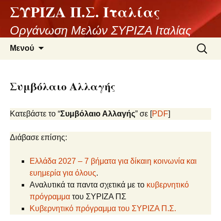
ΣΥΡΙΖΑ Π.Σ. Ιταλίας
Μετάβαση
σε
Οργάνωση Μελών ΣΥΡΙΖΑ Ιταλίας
περιεχόμενο
Αναζήτ
Μενού
για:
Συμβόλαιο Αλλαγής
Κατεβάστε το “
Συμβόλαιο Αλλαγής
” σε [
PDF
]
Διάβασε επίσης:
Ελλάδα 2027 – 7 βήματα για δίκαιη κοινωνία και
ευημερία για όλους
.
Αναλυτικά τα παντα σχετικά με το
κυβερνητικό
πρόγραμμα
του ΣΥΡΙΖΑ ΠΣ
Κυβερνητικό πρόγραμμα του ΣΥΡΙΖΑ Π.Σ.