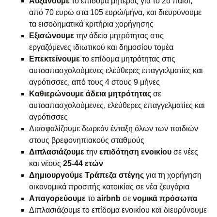
Αυξάνουμε
το επίδομα μητέρας για το 2ο παιδί,
από 70 ευρώ στα 105 ευρώ/μήνα, και διευρύνουμε
τα εισοδηματικά κριτήρια χορήγησης
Εξισώνουμε
την άδεια μητρότητας στις
εργαζόμενες ιδιωτικού και δημοσίου τομέα
Επεκτείνουμε
το επίδομα μητρότητας στις
αυτοαπασχολούμενες ελεύθερες επαγγελματίες και
αγρότισσες, από τους 4 στους 9 μήνες
Καθιερώνουμε άδεια μητρότητας
σε
αυτοαπασχολούμενες, ελεύθερες επαγγελματίες και
αγρότισσες
Διασφαλίζουμε δωρεάν ένταξη όλων των παιδιών
στους βρεφονηπιακούς σταθμούς
Διπλασιάζουμε
την
επιδότηση
ενοικίου
σε νέες
και νέους
25-44 ετών
Δημιουργούμε
Τράπεζα στέγης
για τη χορήγηση
οικονομικά προσιτής κατοικίας σε νέα ζευγάρια
Απαγορεύουμε
το
airbnb
σε
νομικά
πρόσωπα
Διπλασιάζουμε το επίδομα ενοικίου και διευρύνουμε