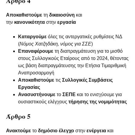
Άρθρο 4
Αποκαθιστούμε
τη
δικαιοσύνη
και
την
κανονικότητα
στην
εργασία
Καταργούμε
όλες τις αντεργατικές ρυθμίσεις ΝΔ
(
Νόμος Χατζηδάκη, νόμος για ΣΣΕ
)
Επαναφέρουμε
τη διαπραγμάτευση για το μισθό
στους Συλλογικούς Εταίρους από το 2024, θέτοντας
ως βάση διαπραγμάτευσης την Ετήσια Τιμαριθμική
Αναπροσαρμογή
Αποκαθιστούμε
τις
Συλλογικές Συμβάσεις
Εργασίας
Ανασυστήνουμε
το
ΣΕΠΕ
και το ενισχύουμε για
ουσιαστικούς ελέγχους
τήρησης της νομιμότητας
Άρθρο 5
Ανακτούμε
το
δημόσιο
έλεγχο
στην
ενέργεια
και